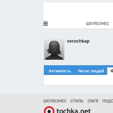
ШОУБІЗНЕС
verochkap
Активність
Читає людей
ШОУБІЗНЕС
СТИЛЬ
СІМ’Я
ПОД