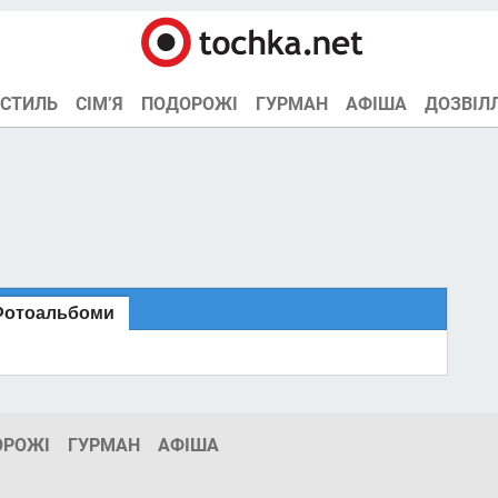
СТИЛЬ
СІМ’Я
ПОДОРОЖІ
ГУРМАН
АФІША
ДОЗВІЛ
Фотоальбоми
ОРОЖІ
ГУРМАН
АФІША