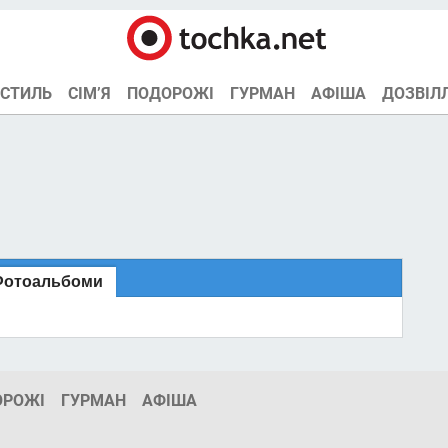
СТИЛЬ
СІМ’Я
ПОДОРОЖІ
ГУРМАН
АФІША
ДОЗВІЛ
Фотоальбоми
ОРОЖІ
ГУРМАН
АФІША