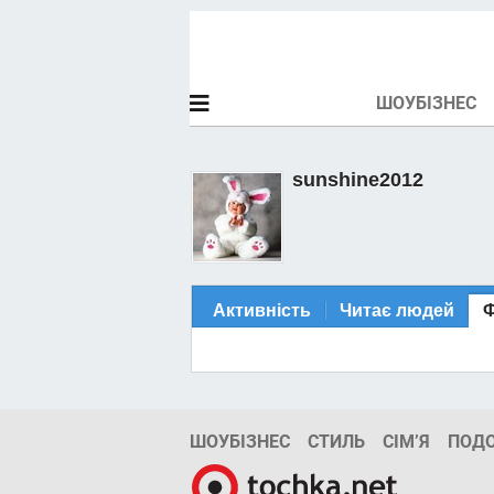
ШОУБІЗНЕС
sunshine2012
Активність
Читає людей
ШОУБІЗНЕС
СТИЛЬ
СІМ’Я
ПОД