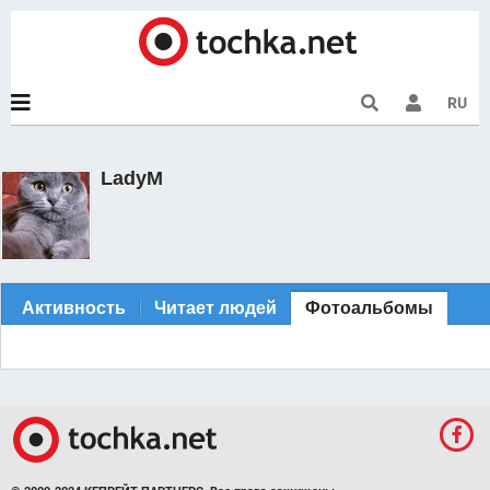
RU
LadyM
Активность
Читает людей
Фотоальбомы